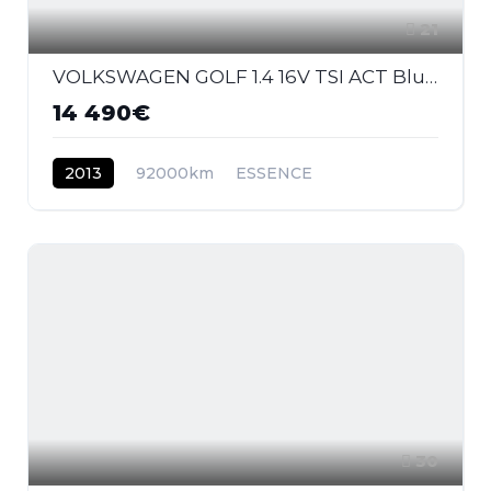
21
VOLKSWAGEN GOLF 1.4 16V TSI ACT BlueMotion - 140 - BV DSG 7 VII BERLINE Carat PHASE 1
14 490€
2013
92000km
ESSENCE
30