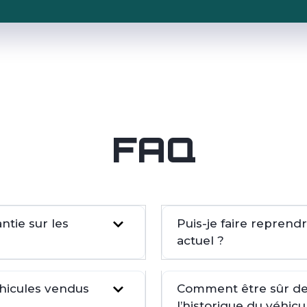
FAQ
tie sur les
Puis-je faire repren
actuel ?
éhicules vendus
Comment être sûr de 
l’historique du véhicu