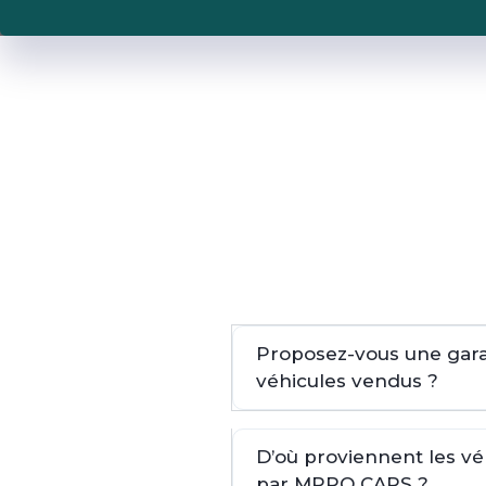
Proposez-vous une garan
véhicules vendus ?
D’où proviennent les v
par MPRO CARS ?