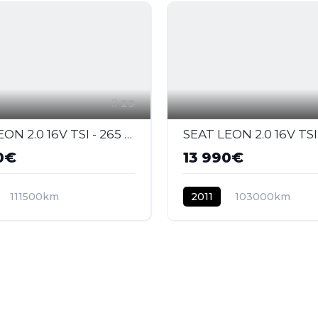
29
SEAT LEON 2.0 16V TSI - 265 2005 BERLINE Cupra R PHASE 2
0€
13 990€
111500km
2011
103000km
E
ESSENCE