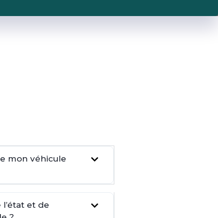
dre mon véhicule
l’état et de
le ?