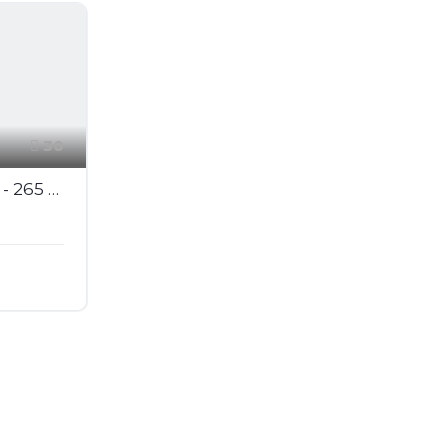
30
SEAT LEON 2.0 16V TSI - 265 2005 BERLINE Cupra R PHASE 2