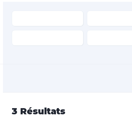
Type
Marque
Transmission
Type de carburan
3
Résultats