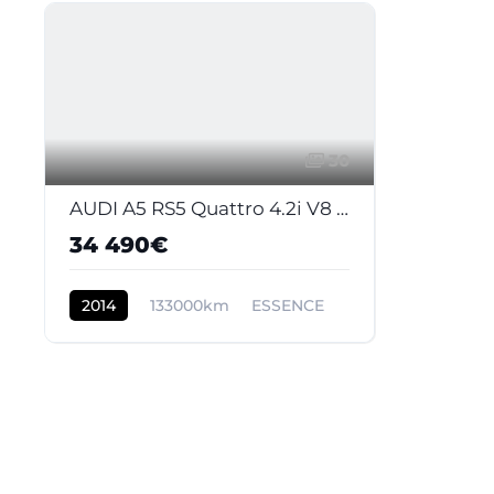
30
AUDI A5 RS5 Quattro 4.2i V8 FSI - BV S-tronic RS5 COUPE . PHASE 2
34 490€
2014
133000km
ESSENCE