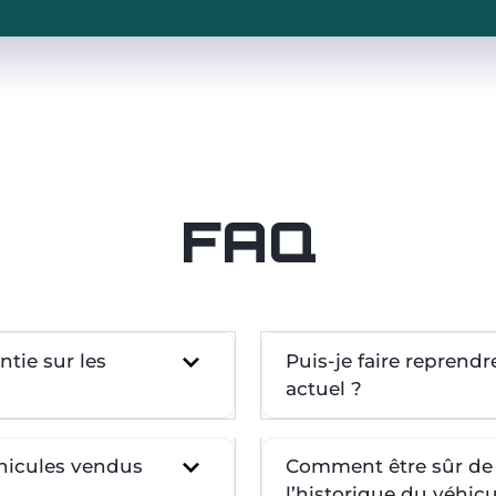
FAQ
tie sur les
Puis-je faire reprend
actuel ?
éhicules vendus
Comment être sûr de l
l’historique du véhicu