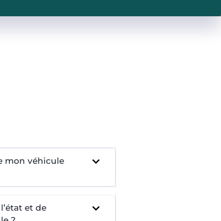
re mon véhicule
’état et de
le ?