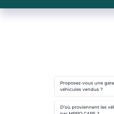
Proposez-vous une garan
véhicules vendus ?
D’où proviennent les v
par MPRO CARS ?