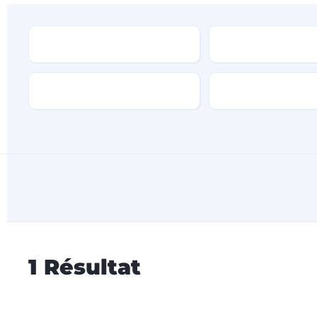
Type
Marque
Transmission
Type de carburan
1
Résultat