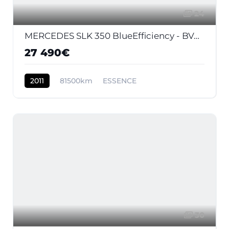
24
MERCEDES SLK 350 BlueEfficiency - BVA 7G-Tronic Plus COUPE CABRIOLET - BM 172 BVA
27 490€
2011
81500km
ESSENCE
30