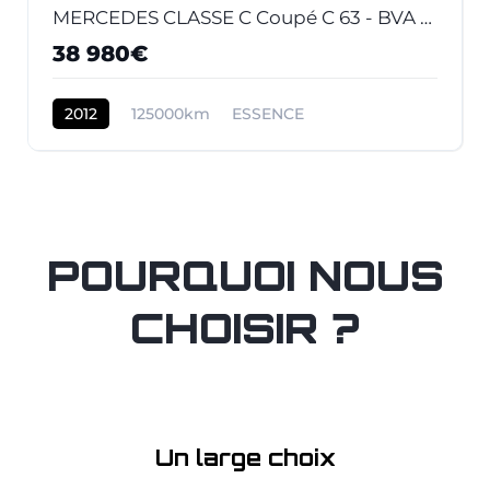
MERCEDES CLASSE C Coupé C 63 - BVA Speedshift MCT Pack Performance COUPE - BM 204 AMG - BVA
38 980€
2012
125000km
ESSENCE
POURQUOI NOUS
CHOISIR ?
Un large choix