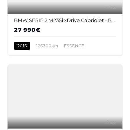
28
BMW SERIE 2 M235i xDrive Cabriolet - BVA Sport CABRIOLET F23 M Performance PHASE 1
27 990€
2016
126300km
ESSENCE
28