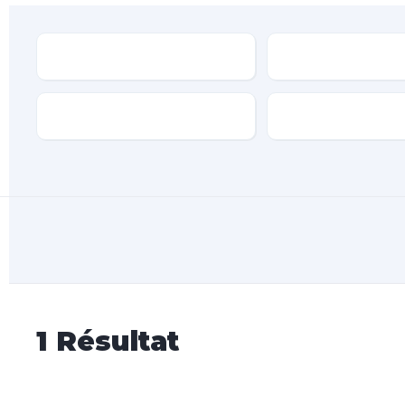
Type
Marque
Transmission
Type de carburan
1
Résultat