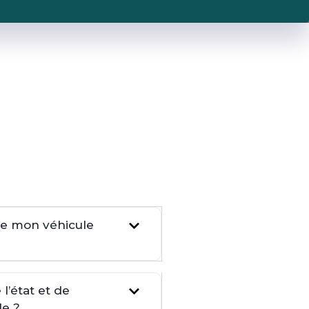
dre mon véhicule
l’état et de
le ?