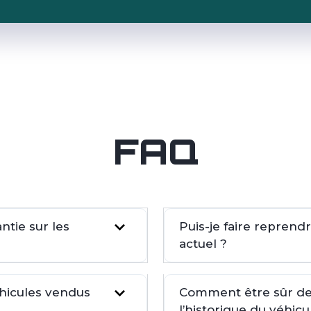
FAQ
tie sur les
Puis-je faire repren
actuel ?
éhicules vendus
Comment être sûr de 
l’historique du véhicu