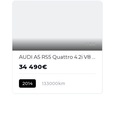
30
AUDI A5 RS5 Quattro 4.2i V8 FSI - BV S-tronic RS5 COUPE . PHASE 2
34 490€
2014
133000km
ESSENCE