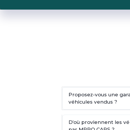
Proposez-vous une garan
véhicules vendus ?
D’où proviennent les v
par MPRO CARS ?