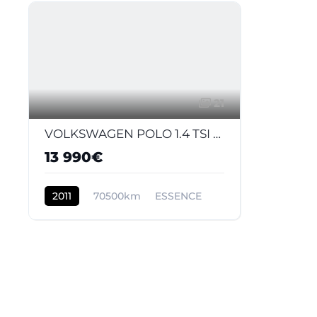
21
VOLKSWAGEN POLO 1.4 TSI - 180 - BV DSG V 6R GTI PHASE 1
13 990€
2011
70500km
ESSENCE