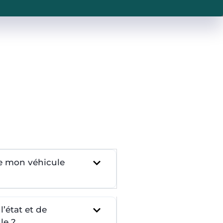
re mon véhicule
’état et de
le ?