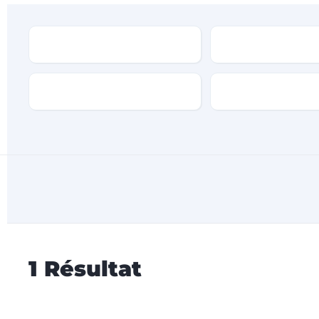
Type
Marque
Transmission
Type de carburan
1
Résultat