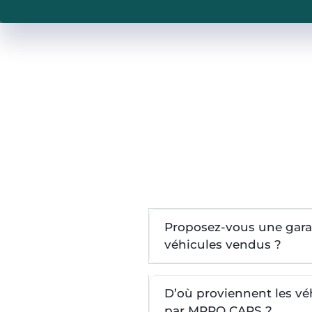
Proposez-vous une garan
véhicules vendus ?
D’où proviennent les v
par MPRO CARS ?