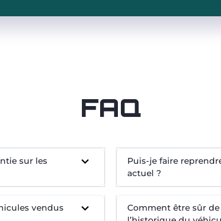
FAQ
tie sur les
Puis-je faire reprend
actuel ?
éhicules vendus
Comment être sûr de l
l’historique du véhicu