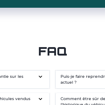
FAQ
tie sur les
Puis-je faire repren
actuel ?
éhicules vendus
Comment être sûr de 
l’historique du véhicu