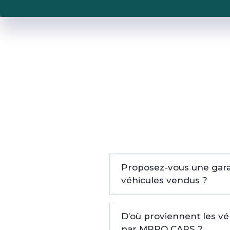
Proposez-vous une garan
véhicules vendus ?
D’où proviennent les v
par MPRO CARS ?