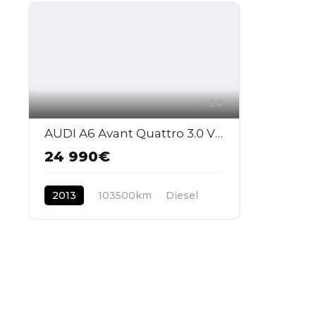
30
AUDI A6 Avant Quattro 3.0 V6 BiTDI DPF - 313 - BVA Tiptronic AVANT 2011 BREAK S-Line PHASE 1
24 990€
2013
103500km
Diesel