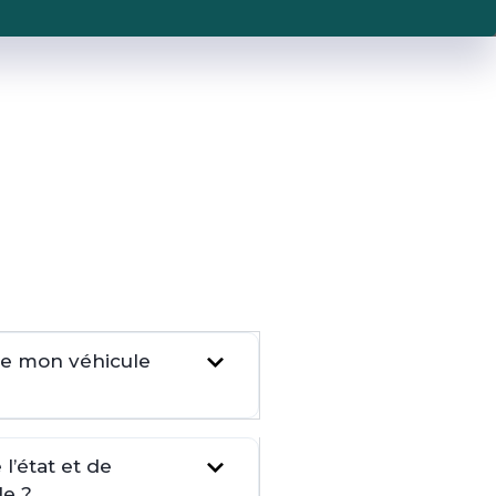
dre mon véhicule
l’état et de
le ?