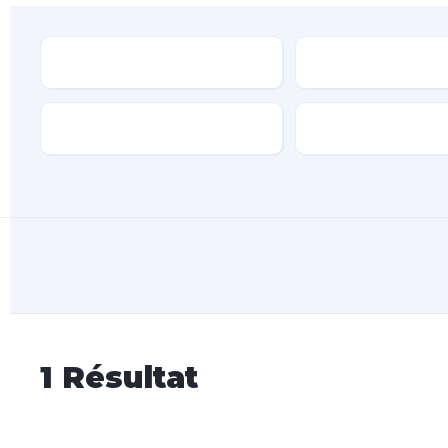
Type
Marque
Transmission
Type de carburan
1
Résultat