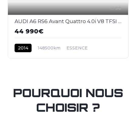
30
AUDI A6 RS6 Avant Quattro 4.0i V8 TFSI - 560 - BVA Tiptronic RS6 AVANT 2013 BREAK . PHASE 1
44 990€
2014
148500km
ESSENCE
POURQUOI NOUS
CHOISIR ?