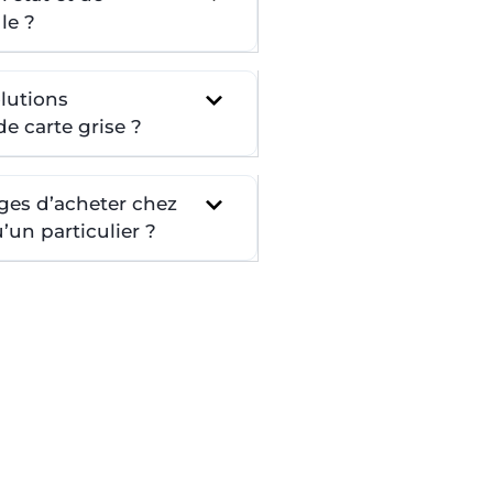
le ?
lutions
e carte grise ?
ges d’acheter chez
un particulier ?