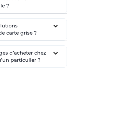
le ?
lutions
e carte grise ?
ges d’acheter chez
un particulier ?