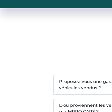
Proposez-vous une garan
véhicules vendus ?
D’où proviennent les v
par MPRO CARS ?