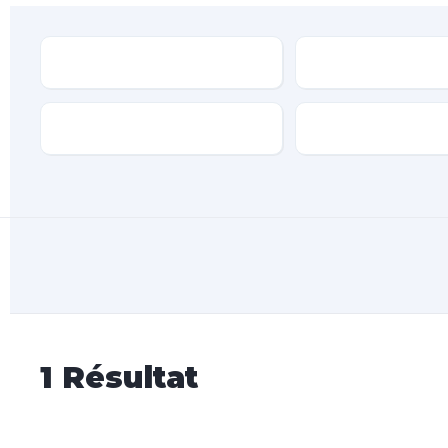
Type
Marque
Transmission
Type de carburan
1
Résultat