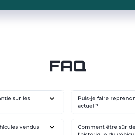
FAQ
tie sur les
Puis-je faire repren
actuel ?
éhicules vendus
Comment être sûr de 
l’historique du véhicu