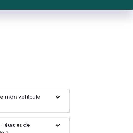
dre mon véhicule
l’état et de
le ?