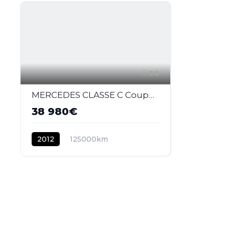
30
MERCEDES CLASSE C Coupé C 63 - BVA Speedshift MCT Pack Performance COUPE - BM 204 AMG - BVA
38 980€
2012
125000km
ESSENCE