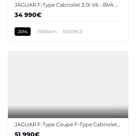
JAGUAR F-Type Cabriolet 3.0i V6 - BVA Quickshift - Stop/Start . PHASE 1
34 990€
2014
111000km
ESSENCE
27
JAGUAR F-Type Coupe F-Type Cabriolet 5.0i V8 - BVA Quickshift - Stop/Start F-TYPE CABRIOLET S PHASE 1
51 990€