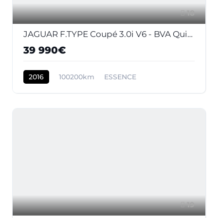
18
JAGUAR F.TYPE Coupé 3.0i V6 - BVA Quickshift - Stop/Start COUPE S PHASE 1
39 990€
2016
100200km
ESSENCE
19