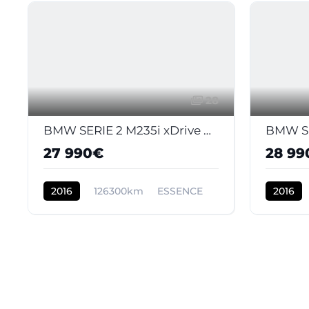
28
BMW SERIE 2 M235i xDrive Cabriolet - BVA Sport CABRIOLET F23 M Performance PHASE 1
27 990€
28 99
2016
126300km
ESSENCE
2016