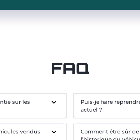
FAQ
tie sur les
Puis-je faire reprend
actuel ?
éhicules vendus
Comment être sûr de l
l’historique du véhicu