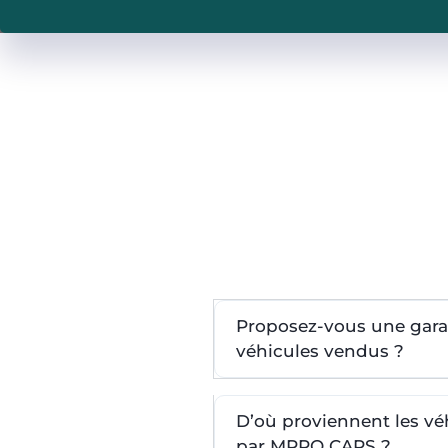
Proposez-vous une garan
véhicules vendus ?
D’où proviennent les v
par MPRO CARS ?