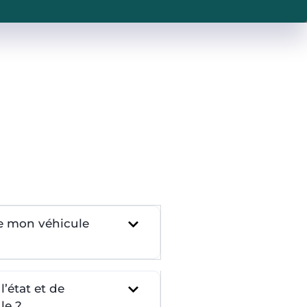
re mon véhicule
’état et de
le ?