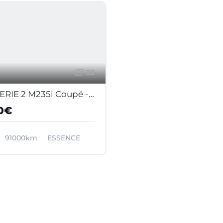
23
BMW SERIE 2 M235i Coupé - BVA Sport COUPE F22 F87 M Performance PHASE 1
0€
91000km
ESSENCE