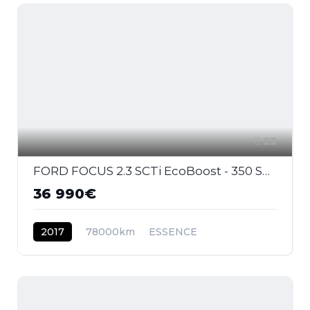
23
FORD FOCUS 2.3 SCTi EcoBoost - 350 S&S III 2011 BERLINE RS Last Edition PHASE 2
36 990€
2017
78000km
ESSENCE