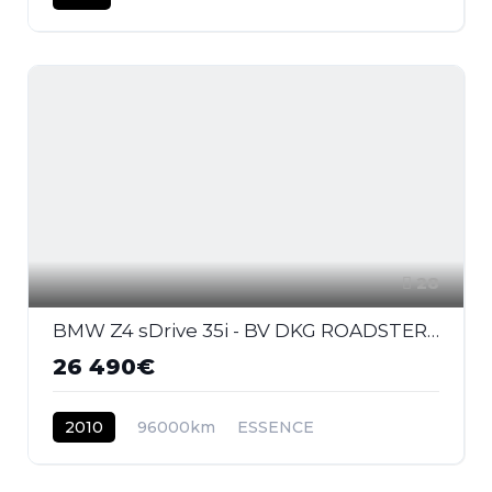
28
BMW Z4 sDrive 35i - BV DKG ROADSTER E89 Sport Design PHASE 1
26 490€
2010
96000km
ESSENCE