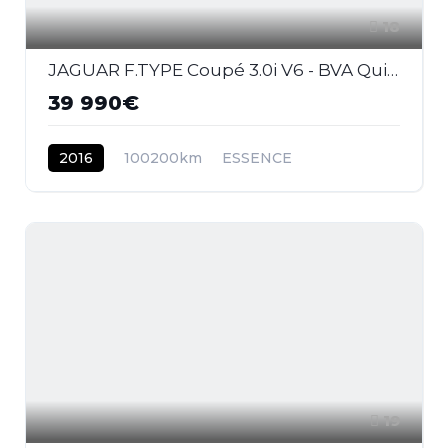
18
JAGUAR F.TYPE Coupé 3.0i V6 - BVA Quickshift - Stop/Start COUPE S PHASE 1
39 990€
2016
100200km
ESSENCE
19