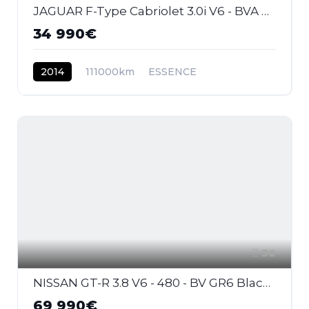
JAGUAR F-Type Cabriolet 3.0i V6 - BVA Quickshift - Stop/Start . PHASE 1
34 990€
2014
111000km
ESSENCE
30
NISSAN GT-R 3.8 V6 - 480 - BV GR6 Black Edition
69 990€