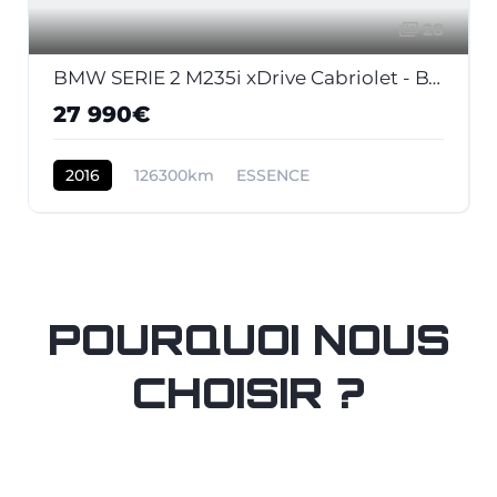
28
BMW SERIE 2 M235i xDrive Cabriolet - BVA Sport CABRIOLET F23 M Performance PHASE 1
27 990€
2016
126300km
ESSENCE
POURQUOI NOUS
CHOISIR ?