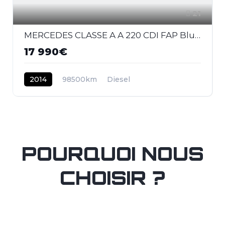
21
MERCEDES CLASSE A A 220 CDI FAP BlueEfficiency - BV 7G-DCT Fascination
17 990€
2014
98500km
Diesel
POURQUOI NOUS
CHOISIR ?