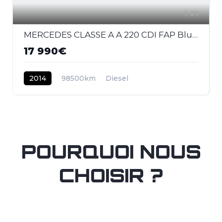
21
MERCEDES CLASSE A A 220 CDI FAP BlueEfficiency - BV 7G-DCT Fascination
17 990€
2014
98500km
Diesel
POURQUOI NOUS
CHOISIR ?