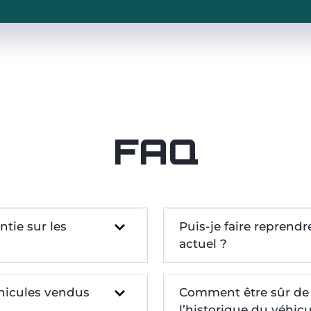
FAQ
tie sur les
Puis-je faire reprend
actuel ?
éhicules vendus
Comment être sûr de l
l’historique du véhicu