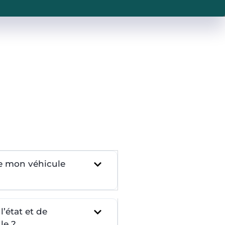
re mon véhicule
’état et de
le ?