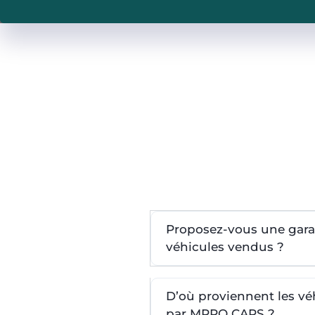
Proposez-vous une garan
véhicules vendus ?
D’où proviennent les v
par MPRO CARS ?