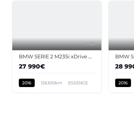
28
BMW SERIE 2 M235i xDrive Cabriolet - BVA Sport CABRIOLET F23 M Performance PHASE 1
27 990€
28 99
2016
126300km
ESSENCE
2016