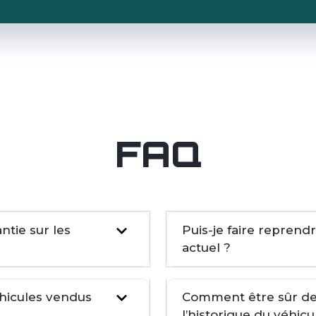
FAQ
tie sur les
Puis-je faire repren
actuel ?
éhicules vendus
Comment être sûr de 
l’historique du véhicu