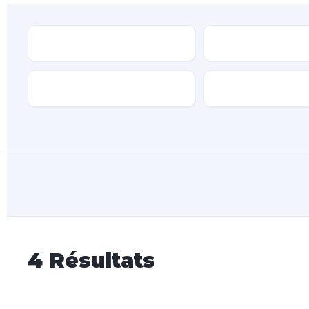
Type
Marque
Transmission
Type de carburan
4
Résultats