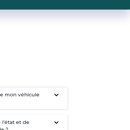
dre mon véhicule
l’état et de
le ?