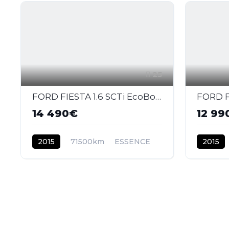
25
FORD FIESTA 1.6 SCTi EcoBoost - 182 2008 BERLINE ST PHASE 2
14 490€
12 99
2015
71500km
ESSENCE
2015
ESSENC