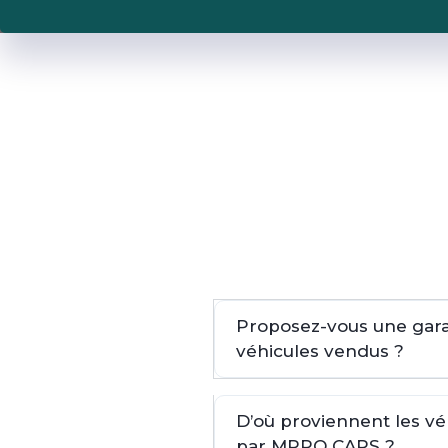
Proposez-vous une garan
véhicules vendus ?
D’où proviennent les v
par MPRO CARS ?