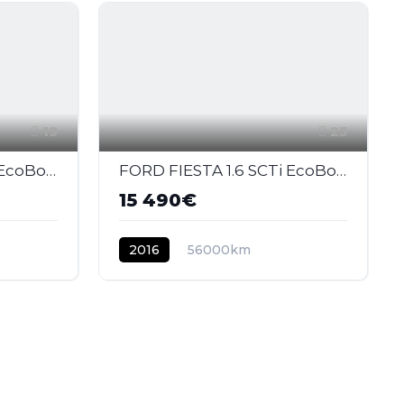
19
25
FORD FIESTA 1.6 SCTi EcoBoost - 182 2008 BERLINE ST PHASE 2
FORD FIESTA 1.6 SCTi EcoBoost - 182 2008 BERLINE ST PHASE 2
15 490€
2016
56000km
ESSENCE