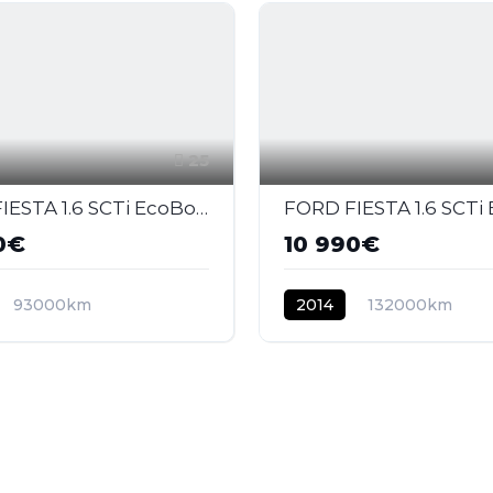
25
FORD FIESTA 1.6 SCTi EcoBoost - 182 2008 BERLINE ST PHASE 2
0€
10 990€
93000km
2014
132000km
E
ESSENCE