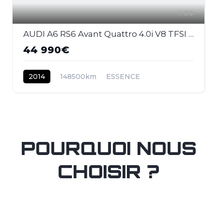
30
AUDI A6 RS6 Avant Quattro 4.0i V8 TFSI - 560 - BVA Tiptronic RS6 AVANT 2013 BREAK . PHASE 1
44 990€
2014
148500km
ESSENCE
POURQUOI NOUS
CHOISIR ?