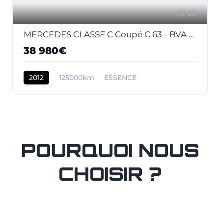
30
MERCEDES CLASSE C Coupé C 63 - BVA Speedshift MCT Pack Performance COUPE - BM 204 AMG - BVA
38 980€
2012
125000km
ESSENCE
POURQUOI NOUS
CHOISIR ?