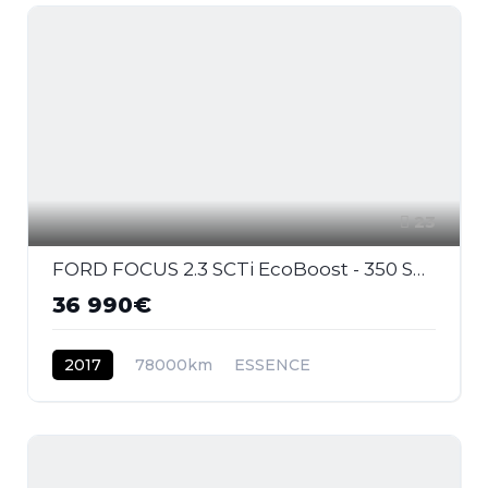
23
FORD FOCUS 2.3 SCTi EcoBoost - 350 S&S III 2011 BERLINE RS Last Edition PHASE 2
36 990€
2017
78000km
ESSENCE