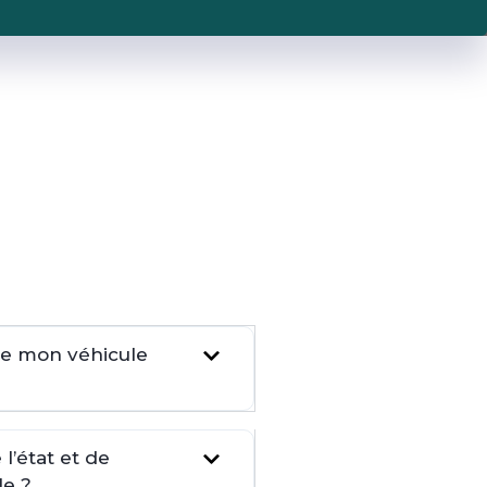
dre mon véhicule
l’état et de
le ?