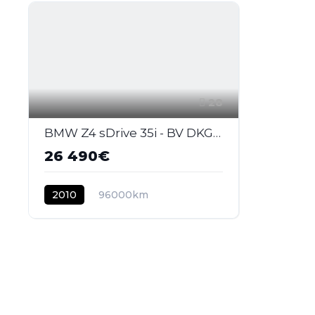
28
BMW Z4 sDrive 35i - BV DKG ROADSTER E89 Sport Design PHASE 1
26 490€
2010
96000km
ESSENCE