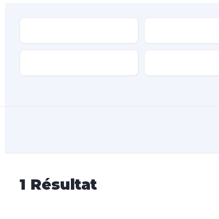
Type
Marque
Transmission
Type de carburan
1
Résultat