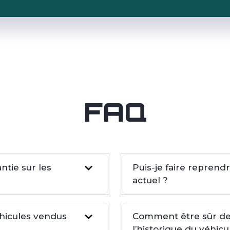
FAQ
tie sur les
Puis-je faire repren
actuel ?
éhicules vendus
Comment être sûr de 
l’historique du véhicu