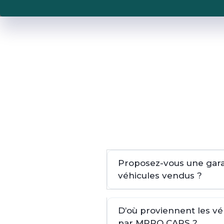
Proposez-vous une garan
véhicules vendus ?
D’où proviennent les v
par MPRO CARS ?