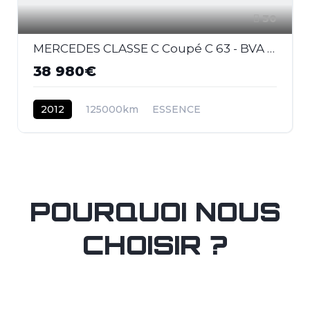
30
MERCEDES CLASSE C Coupé C 63 - BVA Speedshift MCT Pack Performance COUPE - BM 204 AMG - BVA
38 980€
2012
125000km
ESSENCE
POURQUOI NOUS
CHOISIR ?