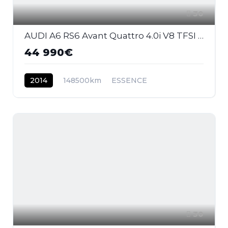
30
AUDI A6 RS6 Avant Quattro 4.0i V8 TFSI - 560 - BVA Tiptronic RS6 AVANT 2013 BREAK . PHASE 1
44 990€
2014
148500km
ESSENCE
30