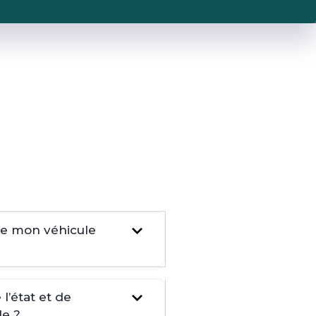
dre mon véhicule
l’état et de
le ?