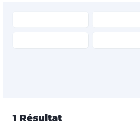
Type
Marque
Transmission
Type de carburan
1
Résultat