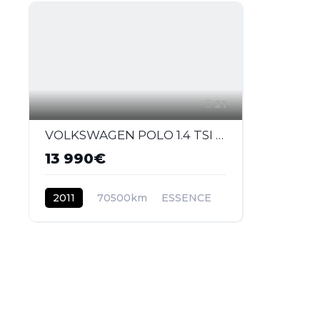
21
VOLKSWAGEN POLO 1.4 TSI - 180 - BV DSG V 6R GTI PHASE 1
13 990€
2011
70500km
ESSENCE