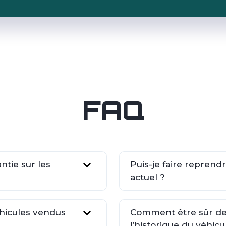
FAQ
tie sur les
Puis-je faire repren
actuel ?
éhicules vendus
Comment être sûr de 
l’historique du véhicu