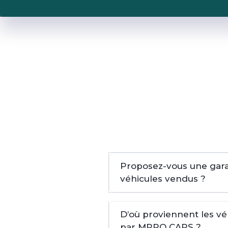
Proposez-vous une garan
véhicules vendus ?
D’où proviennent les v
par MPRO CARS ?