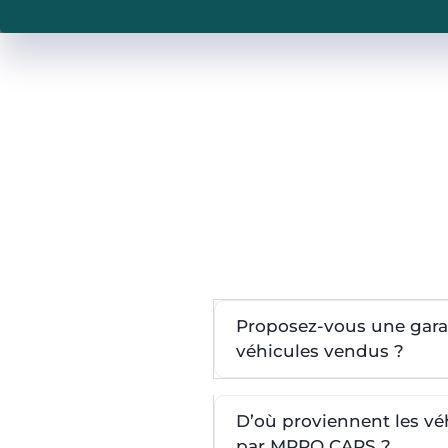
Proposez-vous une garan
véhicules vendus ?
D’où proviennent les v
par MPRO CARS ?