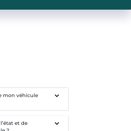
re mon véhicule
’état et de
le ?