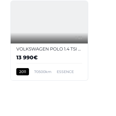
21
VOLKSWAGEN POLO 1.4 TSI - 180 - BV DSG V 6R GTI PHASE 1
13 990€
2011
70500km
ESSENCE