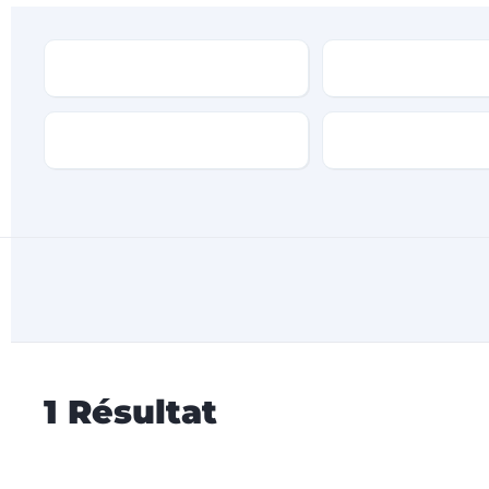
Type
Marque
Transmission
Type de carburan
1
Résultat