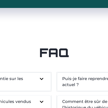
FAQ
tie sur les
Puis-je faire reprend
actuel ?
éhicules vendus
Comment être sûr de l
l’historique du véhicu