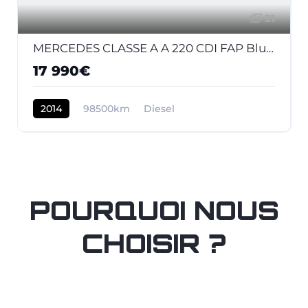
21
MERCEDES CLASSE A A 220 CDI FAP BlueEfficiency - BV 7G-DCT Fascination
17 990€
2014
98500km
Diesel
POURQUOI NOUS
CHOISIR ?