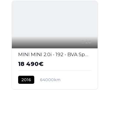
26
MINI MINI 2.0i - 192 - BVA Sport F56 COUPE Cooper S Exquisite PHASE 1
18 490€
2016
64000km
ESSENCE