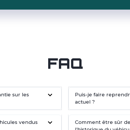
FAQ
tie sur les
Puis-je faire repren
actuel ?
éhicules vendus
Comment être sûr de 
l’historique du véhicu