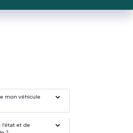
dre mon véhicule
l’état et de
le ?