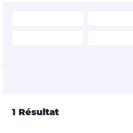
Type
Marque
Transmission
Type de carburan
1
Résultat