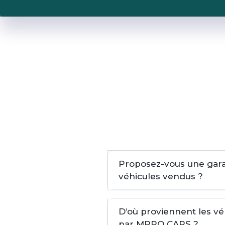
Proposez-vous une garan
véhicules vendus ?
D’où proviennent les v
par MPRO CARS ?