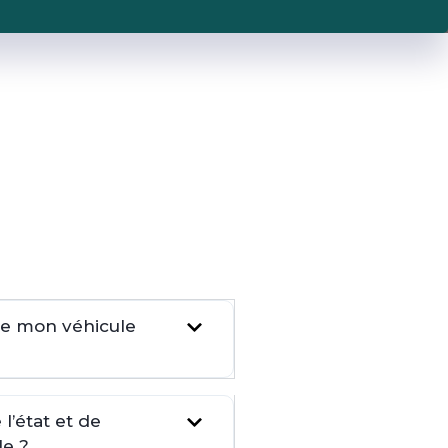
dre mon véhicule
l’état et de
le ?