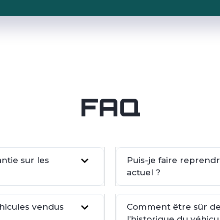
FAQ
tie sur les
Puis-je faire repren
actuel ?
éhicules vendus
Comment être sûr de 
l’historique du véhicu