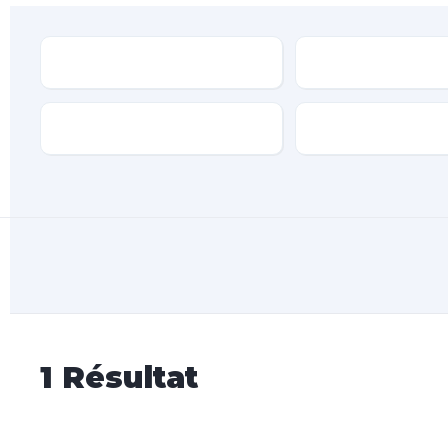
Type
Marque
Transmission
Type de carburan
1
Résultat