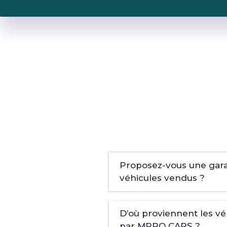
Proposez-vous une garan
véhicules vendus ?
D’où proviennent les v
par MPRO CARS ?