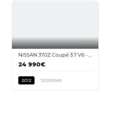
29
NISSAN 370Z Coupé 3.7 V6 - 328 - BVA COUPE GT Edition PHASE 1
24 990€
2012
131200km
ESSENCE