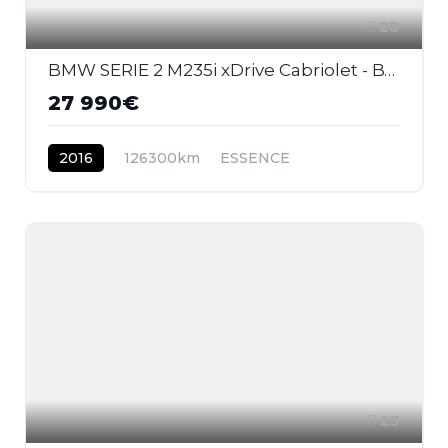
28
BMW SERIE 2 M235i xDrive Cabriolet - BVA Sport CABRIOLET F23 M Performance PHASE 1
27 990€
2016
126300km
ESSENCE
23