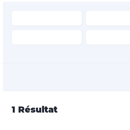
Type
Marque
Transmission
Type de carburan
1
Résultat