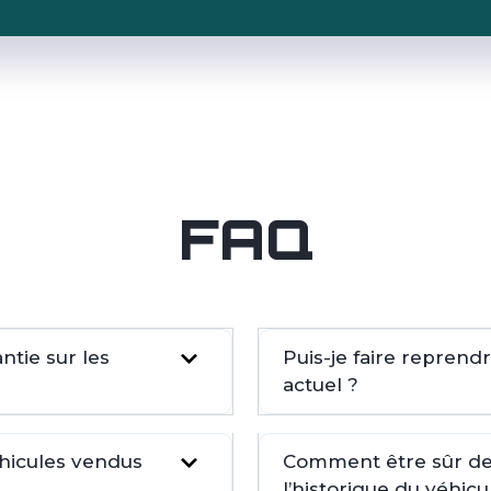
FAQ
tie sur les
Puis-je faire repren
actuel ?
éhicules vendus
Comment être sûr de 
l’historique du véhicu