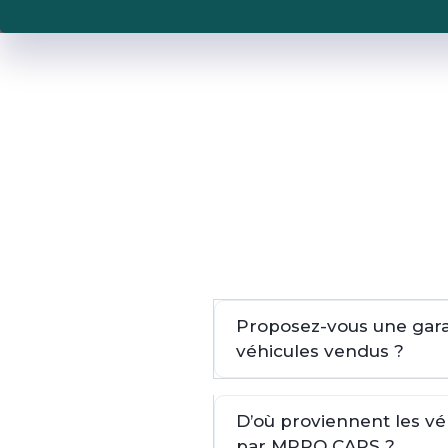
Proposez-vous une garan
véhicules vendus ?
D’où proviennent les v
par MPRO CARS ?