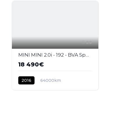
26
MINI MINI 2.0i - 192 - BVA Sport F56 COUPE Cooper S Exquisite PHASE 1
18 490€
2016
64000km
ESSENCE