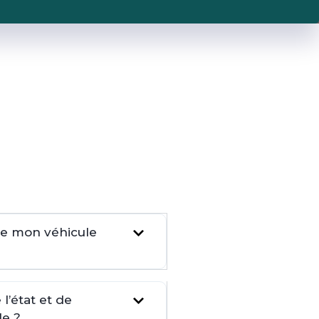
dre mon véhicule
l’état et de
le ?