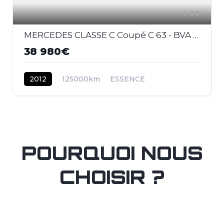
30
MERCEDES CLASSE C Coupé C 63 - BVA Speedshift MCT Pack Performance COUPE - BM 204 AMG - BVA
38 980€
2012
125000km
ESSENCE
POURQUOI NOUS
CHOISIR ?