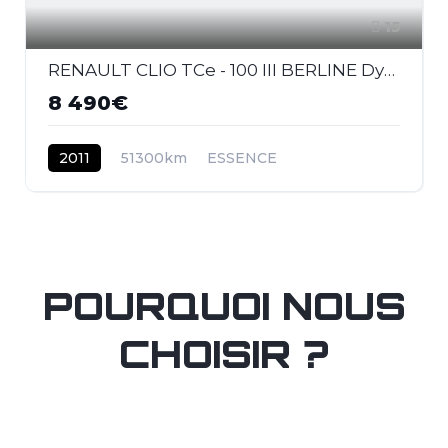
15
RENAULT CLIO TCe - 100 III BERLINE Dynamique TomTom PHASE 2
8 490€
2011
51300km
ESSENCE
POURQUOI NOUS
CHOISIR ?