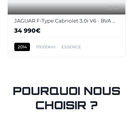
19
JAGUAR F-Type Cabriolet 3.0i V6 - BVA Quickshift - Stop/Start . PHASE 1
34 990€
2014
111000km
ESSENCE
POURQUOI NOUS
CHOISIR ?