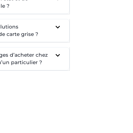
le ?
lutions
e carte grise ?
ges d’acheter chez
un particulier ?