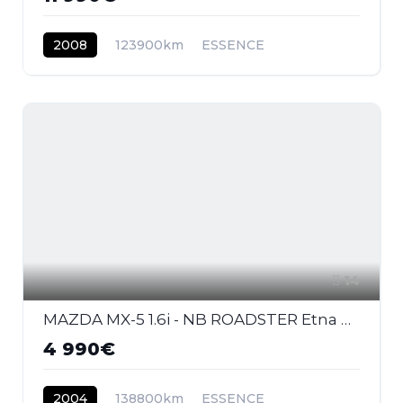
2008
123900km
ESSENCE
14
MAZDA MX-5 1.6i - NB ROADSTER Etna PHASE 2
4 990€
2004
138800km
ESSENCE