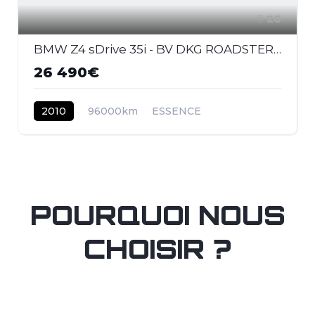
28
BMW Z4 sDrive 35i - BV DKG ROADSTER E89 Sport Design PHASE 1
26 490€
2010
96000km
ESSENCE
POURQUOI NOUS
CHOISIR ?