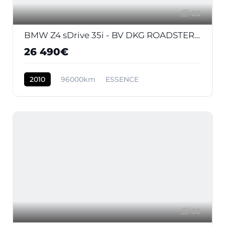
28
BMW Z4 sDrive 35i - BV DKG ROADSTER E89 Sport Design PHASE 1
26 490€
2010
96000km
ESSENCE
30