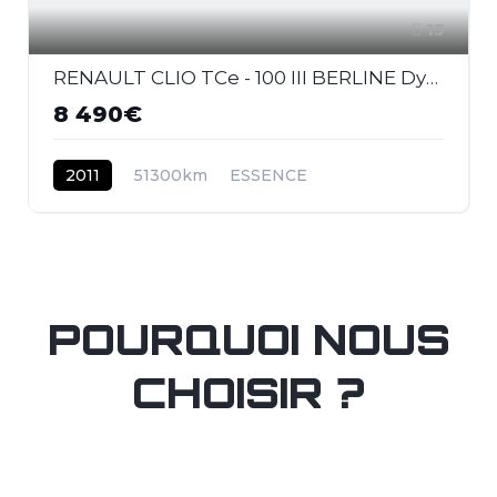
15
RENAULT CLIO TCe - 100 III BERLINE Dynamique TomTom PHASE 2
8 490€
2011
51300km
ESSENCE
POURQUOI NOUS
CHOISIR ?