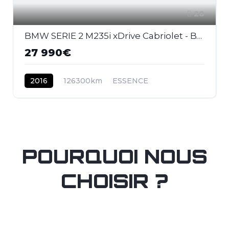
28
BMW SERIE 2 M235i xDrive Cabriolet - BVA Sport CABRIOLET F23 M Performance PHASE 1
27 990€
2016
126300km
ESSENCE
POURQUOI NOUS
CHOISIR ?