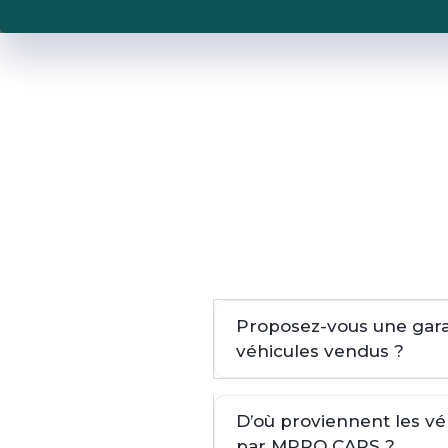
Proposez-vous une garan
véhicules vendus ?
D’où proviennent les v
par MPRO CARS ?