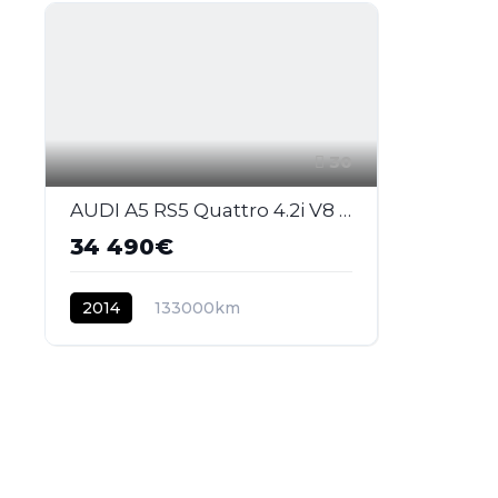
30
AUDI A5 RS5 Quattro 4.2i V8 FSI - BV S-tronic RS5 COUPE . PHASE 2
34 490€
2014
133000km
ESSENCE