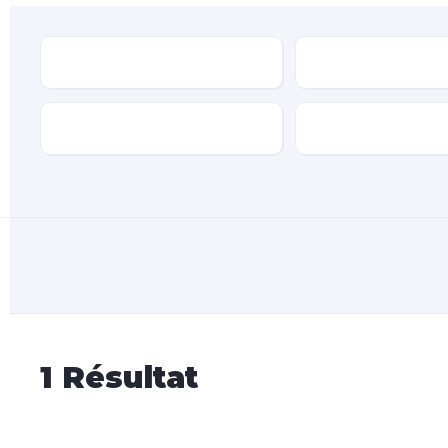
Type
Marque
Transmission
Type de carburan
1
Résultat