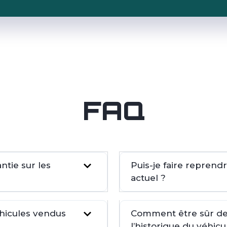
FAQ
tie sur les
Puis-je faire repren
actuel ?
éhicules vendus
Comment être sûr de 
l’historique du véhicu