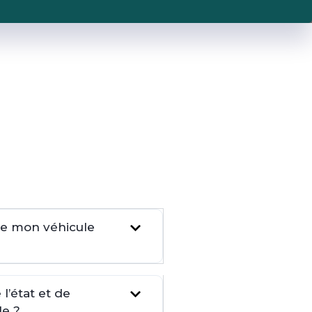
dre mon véhicule
l’état et de
le ?