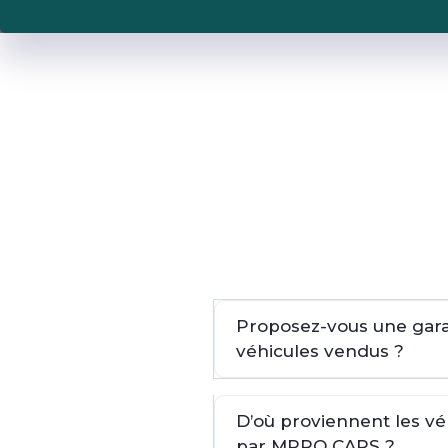
Proposez-vous une garan
véhicules vendus ?
D’où proviennent les v
par MPRO CARS ?