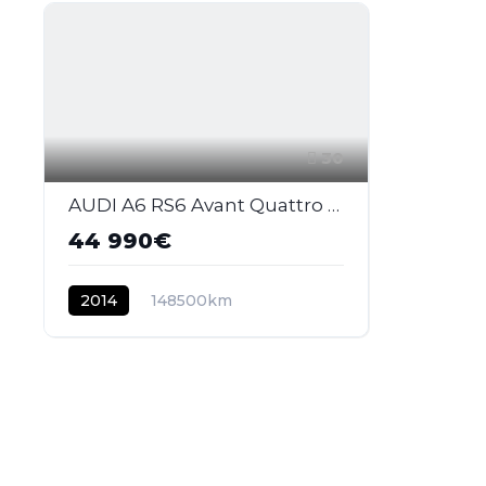
30
AUDI A6 RS6 Avant Quattro 4.0i V8 TFSI - 560 - BVA Tiptronic RS6 AVANT 2013 BREAK . PHASE 1
44 990€
2014
148500km
ESSENCE