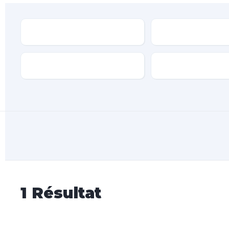
Type
Marque
Transmission
Type de carburan
1
Résultat