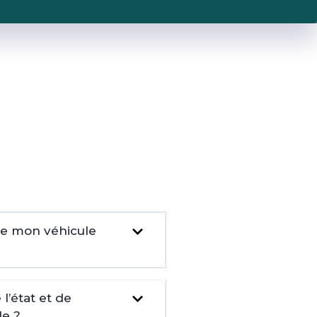
dre mon véhicule
l’état et de
le ?