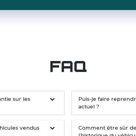
FAQ
tie sur les
Puis-je faire repren
actuel ?
éhicules vendus
Comment être sûr de 
l’historique du véhicu