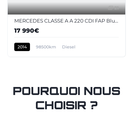
21
MERCEDES CLASSE A A 220 CDI FAP BlueEfficiency - BV 7G-DCT Fascination
17 990€
2014
98500km
Diesel
POURQUOI NOUS
CHOISIR ?