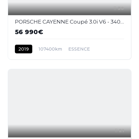
30
PORSCHE CAYENNE Coupé 3.0i V6 - 340 - BVA Tiptronic S - Start&Stop COUPE 2019 . PHASE 1
56 990€
2019
107400km
ESSENCE
21