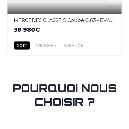
30
MERCEDES CLASSE C Coupé C 63 - BVA Speedshift MCT Pack Performance COUPE - BM 204 AMG - BVA
38 980€
2012
125000km
ESSENCE
POURQUOI NOUS
CHOISIR ?