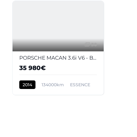
30
PORSCHE MACAN 3.6i V6 - BV PDK
35 980€
2014
134000km
ESSENCE