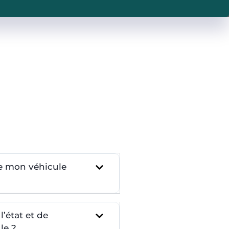
re mon véhicule
’état et de
le ?