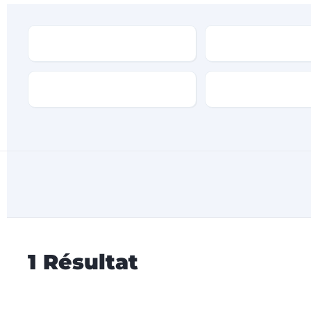
Type
Marque
Transmission
Type de carburan
1
Résultat