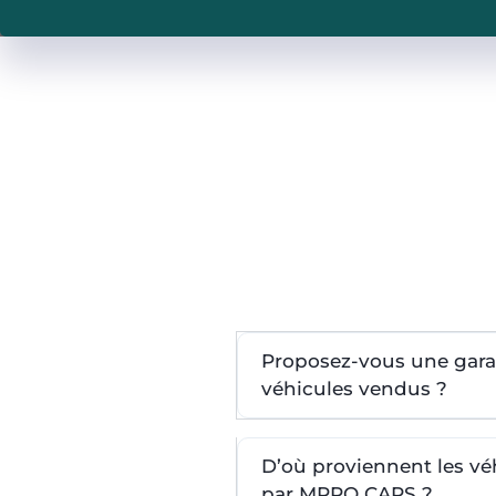
Proposez-vous une garan
véhicules vendus ?
D’où proviennent les v
par MPRO CARS ?