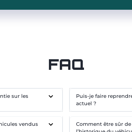
FAQ
tie sur les
Puis-je faire reprend
actuel ?
éhicules vendus
Comment être sûr de l
l’historique du véhicu