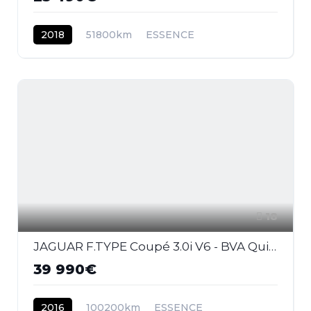
2018
51800km
ESSENCE
18
JAGUAR F.TYPE Coupé 3.0i V6 - BVA Quickshift - Stop/Start COUPE S PHASE 1
39 990€
2016
100200km
ESSENCE