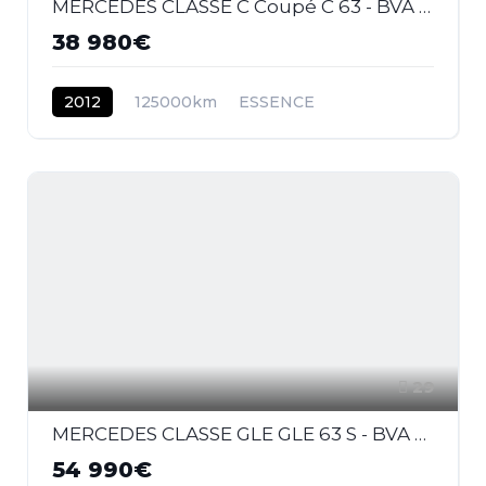
MERCEDES CLASSE C Coupé C 63 - BVA Speedshift MCT Pack Performance COUPE - BM 204 AMG - BVA
38 980€
2012
125000km
ESSENCE
29
MERCEDES CLASSE GLE GLE 63 S - BVA 7G-Tronic Speedshift Plus - BM 166 AMG 4-Matic
54 990€