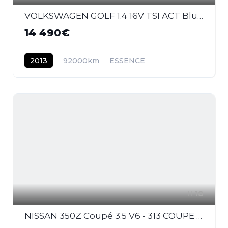
VOLKSWAGEN GOLF 1.4 16V TSI ACT BlueMotion - 140 - BV DSG 7 VII BERLINE Carat PHASE 1
14 490€
2013
92000km
ESSENCE
18
NISSAN 350Z Coupé 3.5 V6 - 313 COUPE Pack