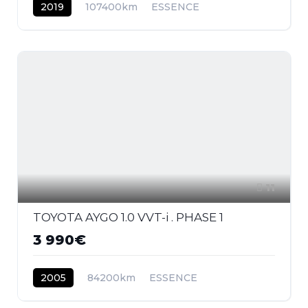
2019
107400km
ESSENCE
11
TOYOTA AYGO 1.0 VVT-i . PHASE 1
3 990€
2005
84200km
ESSENCE