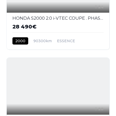
24
HONDA S2000 2.0 i-VTEC COUPE . PHASE 1
28 490€
2000
90300km
ESSENCE
28