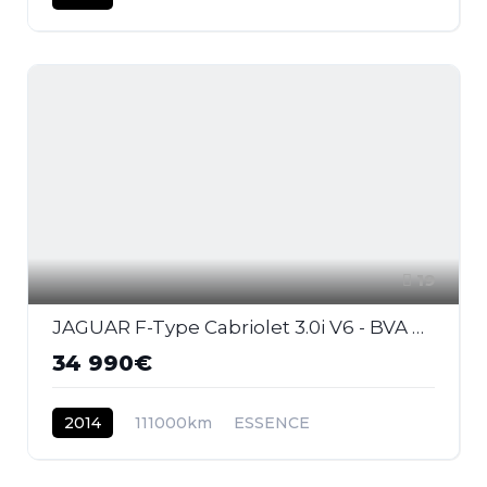
19
JAGUAR F-Type Cabriolet 3.0i V6 - BVA Quickshift - Stop/Start . PHASE 1
34 990€
2014
111000km
ESSENCE