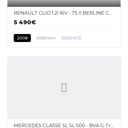
13
RENAULT CLIO 1.2i 16V - 75 II BERLINE Campus Authentique PHASE 4
5 490€
2008
65850km
ESSENCE
MERCEDES CLASSE SL SL 500 - BVA G-Tronic Sport COUPE - BM 230 . PHASE 3