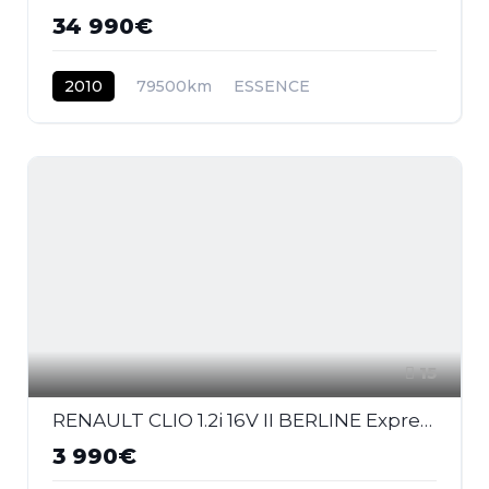
34 990€
2010
79500km
ESSENCE
15
RENAULT CLIO 1.2i 16V II BERLINE Expression PHASE 2
3 990€