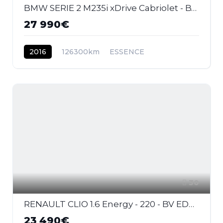
BMW SERIE 2 M235i xDrive Cabriolet - BVA Sport CABRIOLET F23 M Performance PHASE 1
27 990€
2016
126300km
ESSENCE
30
RENAULT CLIO 1.6 Energy - 220 - BV EDC IV BERLINE R.S 18 PHASE 2
23 490€