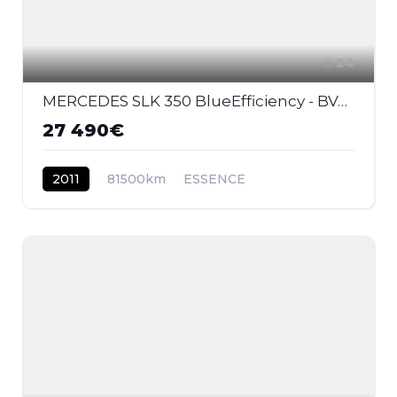
24
MERCEDES SLK 350 BlueEfficiency - BVA 7G-Tronic Plus COUPE CABRIOLET - BM 172 BVA
27 490€
2011
81500km
ESSENCE