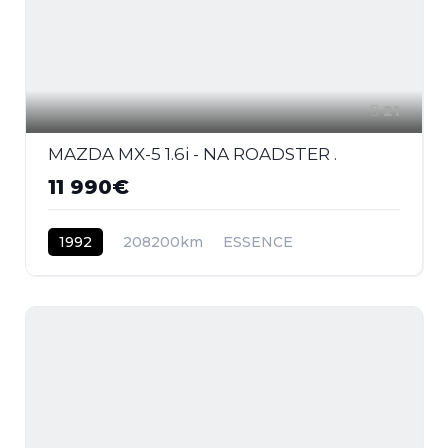
21
MAZDA MX-5 1.6i - NA ROADSTER .
11 990€
1992
208200km
ESSENCE