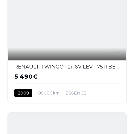
17
RENAULT TWINGO 1.2i 16V LEV - 75 II BERLINE Authentique PHASE 1
5 490€
2009
89000km
ESSENCE